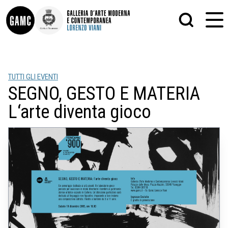
INFO
GRAFICA
TUTTI GLI EVENTI
CONTATTI
PITTURA
SEGNO, GESTO E MATERIA
DIDATTICA
SCULTURA
SHOP
STAMPA
L‘arte diventa gioco
ALTRO
LE COLLEZIONI
MATRICI XILOGRAFICHE
GLI AUTORI
FOTOGRAFIA
LORENZO VIANI
MOSTRE
EVENTI
PALAZZO DELLE MUSE