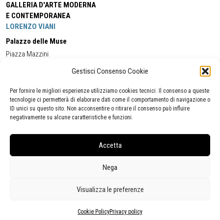
GALLERIA D'ARTE MODERNA
E CONTEMPORANEA
LORENZO VIANI
Palazzo delle Muse
Piazza Mazzini
55049 - Viareggio
Gestisci Consenso Cookie
Tel:
+39 0584 581118
Cell:
+39 338 5714978
(orario apertura Galleria)
Tel:
+39 0584 944580
(orario 09.00/13.00)
Per fornire le migliori esperienze utilizziamo cookies tecnici. Il consenso a queste
Email:
gamc@comune.viareggio.lu.it
tecnologie ci permetterà di elaborare dati come il comportamento di navigazione o
ID unici su questo sito. Non acconsentire o ritirare il consenso può influire
negativamente su alcune caratteristiche e funzioni.
Dichiarazione di accessibilità
Segnalazione di inaccessibilità
Accetta
Politica della privacy
Statistiche
Nega
Visualizza le preferenze
Cookie Policy
Privacy policy