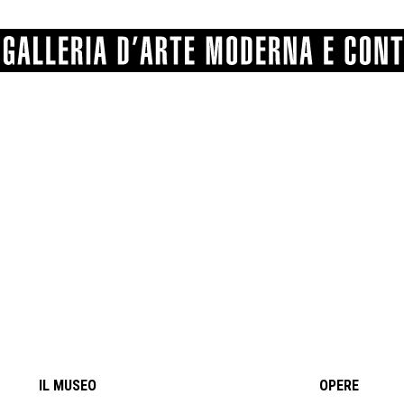
GRAFICA
COMUNALE
ANGELONI
PITTURA
BERTI
BONETTI
SCULTURA
CATARSINI
LEVY
STAMPA
LUCARELLI
LUPORINI
ALTRO
MARTINI
MASCHIE
MATRICI XILOGRAFICHE
MICHETTI
PARISI
FOTOGRAFIA
PIERACCINI
PREMIO V
SPOLTI
VARRAUD 
PROVENIENZE VARIE
IL MUSEO
OPERE