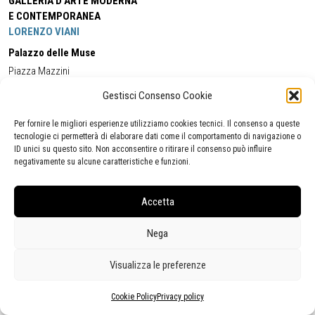
GALLERIA D'ARTE MODERNA
E CONTEMPORANEA
LORENZO VIANI
Palazzo delle Muse
Piazza Mazzini
55049 - Viareggio
Gestisci Consenso Cookie
Tel:
+39 0584 581118
Cell:
+39 338 5714978
(orario apertura Galleria)
Tel:
+39 0584 944580
(orario 09.00/13.00)
Per fornire le migliori esperienze utilizziamo cookies tecnici. Il consenso a queste
Email:
gamc@comune.viareggio.lu.it
tecnologie ci permetterà di elaborare dati come il comportamento di navigazione o
ID unici su questo sito. Non acconsentire o ritirare il consenso può influire
negativamente su alcune caratteristiche e funzioni.
Dichiarazione di accessibilità
Segnalazione di inaccessibilità
Accetta
Politica della privacy
Statistiche
Nega
Visualizza le preferenze
Cookie Policy
Privacy policy