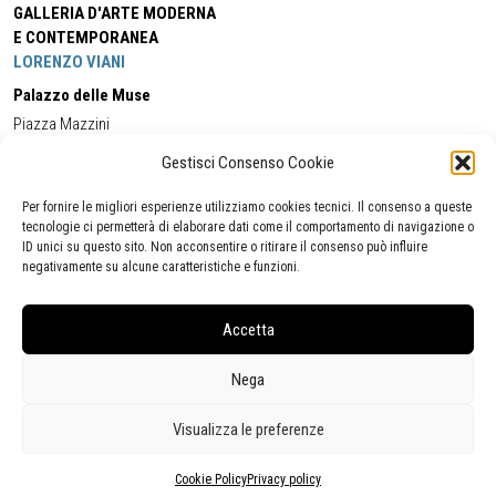
GALLERIA D'ARTE MODERNA
E CONTEMPORANEA
LORENZO VIANI
Palazzo delle Muse
Piazza Mazzini
55049 - Viareggio
Gestisci Consenso Cookie
Tel:
+39 0584 581118
Cell:
+39 338 5714978
(orario apertura Galleria)
Tel:
+39 0584 944580
(orario 09.00/13.00)
Per fornire le migliori esperienze utilizziamo cookies tecnici. Il consenso a queste
Email:
gamc@comune.viareggio.lu.it
tecnologie ci permetterà di elaborare dati come il comportamento di navigazione o
ID unici su questo sito. Non acconsentire o ritirare il consenso può influire
negativamente su alcune caratteristiche e funzioni.
Dichiarazione di accessibilità
Segnalazione di inaccessibilità
Accetta
Politica della privacy
Statistiche
Nega
Visualizza le preferenze
Cookie Policy
Privacy policy