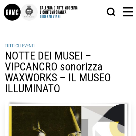
INFO
GRAFICA
TUTTI GLI EVENTI
CONTATTI
PITTURA
NOTTE DEI MUSEI –
DIDATTICA
SCULTURA
SHOP
STAMPA
VIPCANCRO sonorizza
ALTRO
LE COLLEZIONI
MATRICI XILOGRAFICHE
WAXWORKS – IL MUSEO
GLI AUTORI
FOTOGRAFIA
ILLUMINATO
LORENZO VIANI
MOSTRE
EVENTI
PALAZZO DELLE MUSE