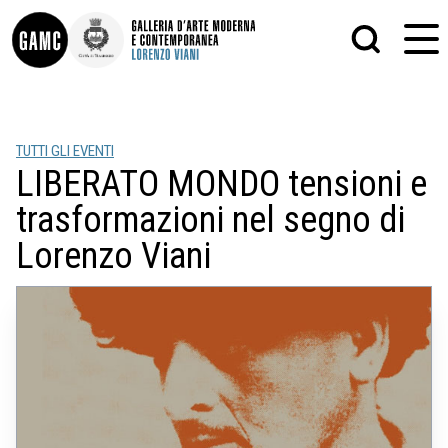
INFO
GRAFICA
TUTTI GLI EVENTI
CONTATTI
PITTURA
LIBERATO MONDO tensioni e
DIDATTICA
SCULTURA
SHOP
STAMPA
trasformazioni nel segno di
ALTRO
LE COLLEZIONI
MATRICI XILOGRAFICHE
Lorenzo Viani
GLI AUTORI
FOTOGRAFIA
LORENZO VIANI
MOSTRE
EVENTI
PALAZZO DELLE MUSE