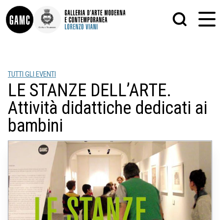
INFO
GRAFICA
TUTTI GLI EVENTI
CONTATTI
PITTURA
LE STANZE DELL’ARTE.
DIDATTICA
SCULTURA
SHOP
STAMPA
Attività didattiche dedicati ai
ALTRO
LE COLLEZIONI
MATRICI XILOGRAFICHE
bambini
GLI AUTORI
FOTOGRAFIA
LORENZO VIANI
MOSTRE
EVENTI
PALAZZO DELLE MUSE