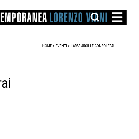
HOME
>
EVENTI
>
L’ARSE ARGILLE CONSOLERAI
rai
TTO
IAREGGIO
SANTINI