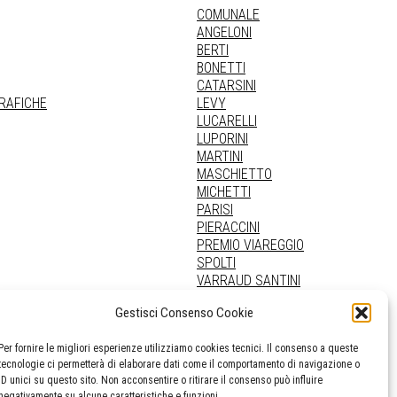
COMUNALE
ANGELONI
BERTI
BONETTI
CATARSINI
GRAFICHE
LEVY
LUCARELLI
LUPORINI
MARTINI
MASCHIETTO
MICHETTI
PARISI
PIERACCINI
PREMIO VIAREGGIO
SPOLTI
VARRAUD SANTINI
PROVENIENZE VARIE
Gestisci Consenso Cookie
Per fornire le migliori esperienze utilizziamo cookies tecnici. Il consenso a queste
tecnologie ci permetterà di elaborare dati come il comportamento di navigazione o
ID unici su questo sito. Non acconsentire o ritirare il consenso può influire
negativamente su alcune caratteristiche e funzioni.