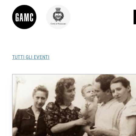
TUTTI GLI EVENTI
INFO
CONTATTI
DIDATTICA
SHOP
LE COLLEZIONI
GLI AUTORI
LORENZO VIANI
MOSTRE
EVENTI
PALAZZO DELLE MUSE