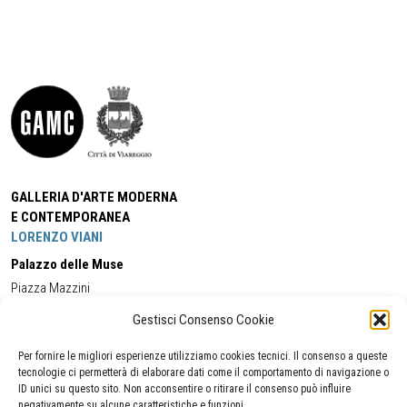
GALLERIA D'ARTE MODERNA
E CONTEMPORANEA
LORENZO VIANI
Palazzo delle Muse
Piazza Mazzini
55049 - Viareggio
Gestisci Consenso Cookie
Tel:
+39 0584 581118
Cell:
+39 338 5714978
(orario apertura Galleria)
Tel:
+39 0584 944580
(orario 09.00/13.00)
Per fornire le migliori esperienze utilizziamo cookies tecnici. Il consenso a queste
Email:
gamc@comune.viareggio.lu.it
tecnologie ci permetterà di elaborare dati come il comportamento di navigazione o
ID unici su questo sito. Non acconsentire o ritirare il consenso può influire
negativamente su alcune caratteristiche e funzioni.