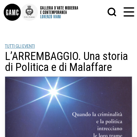
INFO
GRAFICA
TUTTI GLI EVENTI
CONTATTI
PITTURA
L’ARREMBAGGIO. Una storia
DIDATTICA
SCULTURA
SHOP
STAMPA
di Politica e di Malaffare
ALTRO
LE COLLEZIONI
MATRICI XILOGRAFICHE
GLI AUTORI
FOTOGRAFIA
LORENZO VIANI
MOSTRE
EVENTI
PALAZZO DELLE MUSE