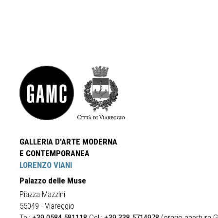
GALLERIA D'ARTE MODERNA
E CONTEMPORANEA
LORENZO VIANI
Palazzo delle Muse
Piazza Mazzini
55049 - Viareggio
Tel:
+39 0584 581118
Cell:
+39 338 5714978
(orario apertura Ga