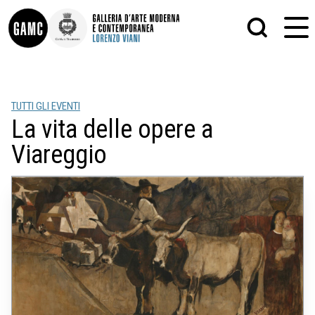
INFO
GRAFICA
TUTTI GLI EVENTI
CONTATTI
PITTURA
La vita delle opere a
DIDATTICA
SCULTURA
SHOP
STAMPA
Viareggio
ALTRO
LE COLLEZIONI
MATRICI XILOGRAFICHE
GLI AUTORI
FOTOGRAFIA
LORENZO VIANI
MOSTRE
EVENTI
PALAZZO DELLE MUSE