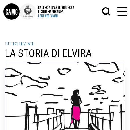
INFO
GRAFICA
TUTTI GLI EVENTI
CONTATTI
PITTURA
LA STORIA DI ELVIRA
DIDATTICA
SCULTURA
SHOP
STAMPA
ALTRO
LE COLLEZIONI
MATRICI XILOGRAFICHE
GLI AUTORI
FOTOGRAFIA
LORENZO VIANI
MOSTRE
EVENTI
PALAZZO DELLE MUSE