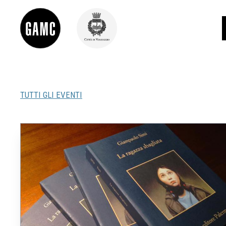
TUTTI GLI EVENTI
INFO
CONTATTI
DIDATTICA
SHOP
LE COLLEZIONI
GLI AUTORI
LORENZO VIANI
MOSTRE
EVENTI
PALAZZO DELLE MUSE