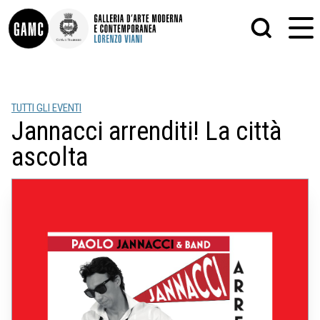
INFO
GRAFICA
TUTTI GLI EVENTI
CONTATTI
PITTURA
Jannacci arrenditi! La città
DIDATTICA
SCULTURA
SHOP
STAMPA
ascolta
ALTRO
LE COLLEZIONI
MATRICI XILOGRAFICHE
GLI AUTORI
FOTOGRAFIA
LORENZO VIANI
MOSTRE
EVENTI
PALAZZO DELLE MUSE