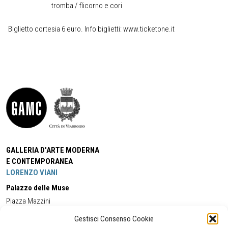
tromba / flicorno e cori
Biglietto cortesia 6 euro. Info biglietti: www.ticketone.it
GALLERIA D'ARTE MODERNA
E CONTEMPORANEA
LORENZO VIANI
Palazzo delle Muse
Piazza Mazzini
55049 - Viareggio
Gestisci Consenso Cookie
Tel:
+39 0584 581118
Cell:
+39 338 5714978
(orario apertura Galleria)