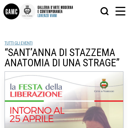
INFO
GRAFICA
TUTTI GLI EVENTI
CONTATTI
PITTURA
“SANT’ANNA DI STAZZEMA
DIDATTICA
SCULTURA
SHOP
STAMPA
ANATOMIA DI UNA STRAGE”
ALTRO
LE COLLEZIONI
MATRICI XILOGRAFICHE
GLI AUTORI
FOTOGRAFIA
LORENZO VIANI
MOSTRE
EVENTI
PALAZZO DELLE MUSE