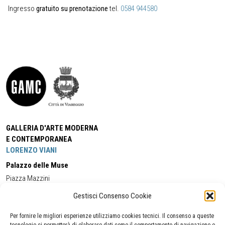
Ingresso
gratuito su prenotazione
tel.
0584 944580
GALLERIA D'ARTE MODERNA
E CONTEMPORANEA
LORENZO VIANI
Palazzo delle Muse
Piazza Mazzini
55049 - Viareggio
Gestisci Consenso Cookie
Tel:
+39 0584 581118
Cell:
+39 338 5714978
(orario apertura Galleria)
Tel:
+39 0584 944580
(orario 09.00/13.00)
Per fornire le migliori esperienze utilizziamo cookies tecnici. Il consenso a queste
Email:
gamc@comune.viareggio.lu.it