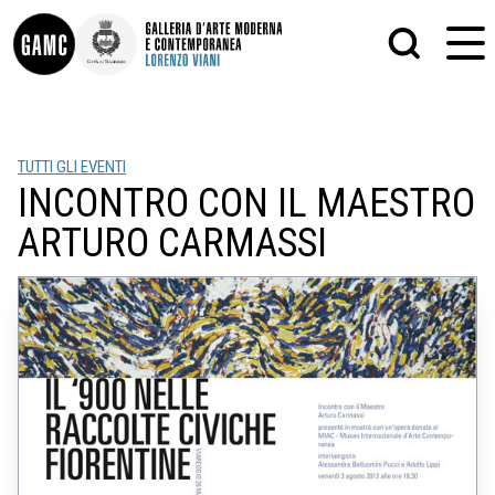
INFO
GRAFICA
TUTTI GLI EVENTI
CONTATTI
PITTURA
INCONTRO CON IL MAESTRO
DIDATTICA
SCULTURA
SHOP
STAMPA
ARTURO CARMASSI
ALTRO
LE COLLEZIONI
MATRICI XILOGRAFICHE
GLI AUTORI
FOTOGRAFIA
LORENZO VIANI
MOSTRE
EVENTI
PALAZZO DELLE MUSE