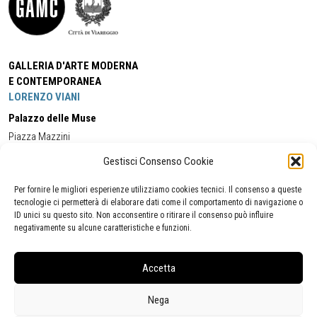
GALLERIA D'ARTE MODERNA
E CONTEMPORANEA
LORENZO VIANI
Palazzo delle Muse
Piazza Mazzini
55049 - Viareggio
Gestisci Consenso Cookie
Tel:
+39 0584 581118
Cell:
+39 338 5714978
(orario apertura Galleria)
Tel:
+39 0584 944580
(orario 09.00/13.00)
Per fornire le migliori esperienze utilizziamo cookies tecnici. Il consenso a queste
Email:
gamc@comune.viareggio.lu.it
tecnologie ci permetterà di elaborare dati come il comportamento di navigazione o
ID unici su questo sito. Non acconsentire o ritirare il consenso può influire
negativamente su alcune caratteristiche e funzioni.
Dichiarazione di accessibilità
Segnalazione di inaccessibilità
Accetta
Politica della privacy
Statistiche
Nega