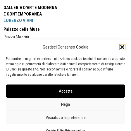
GALLERIA D'ARTE MODERNA
E CONTEMPORANEA
LORENZO VIANI
Palazzo delle Muse
Piazza Mazzini
55049 - Viareggio
Gestisci Consenso Cookie
Tel:
+39 0584 581118
Cell:
+39 338 5714978
(orario apertura Galleria)
Tel:
+39 0584 944580
(orario 09.00/13.00)
Per fornire le migliori esperienze utilizziamo cookies tecnici. Il consenso a queste
Email:
gamc@comune.viareggio.lu.it
tecnologie ci permetterà di elaborare dati come il comportamento di navigazione o
ID unici su questo sito. Non acconsentire o ritirare il consenso può influire
negativamente su alcune caratteristiche e funzioni.
Dichiarazione di accessibilità
Segnalazione di inaccessibilità
Accetta
Politica della privacy
Statistiche
Nega
Visualizza le preferenze
Cookie Policy
Privacy policy