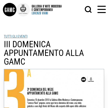
INFO
GRAFICA
TUTTI GLI EVENTI
CONTATTI
PITTURA
III DOMENICA
DIDATTICA
SCULTURA
SHOP
STAMPA
APPUNTAMENTO ALLA
ALTRO
LE COLLEZIONI
MATRICI XILOGRAFICHE
GAMC
GLI AUTORI
FOTOGRAFIA
LORENZO VIANI
MOSTRE
EVENTI
PALAZZO DELLE MUSE