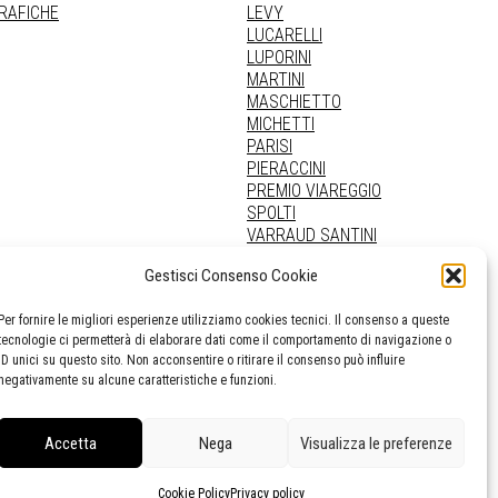
GRAFICHE
LEVY
LUCARELLI
LUPORINI
MARTINI
MASCHIETTO
MICHETTI
PARISI
PIERACCINI
PREMIO VIAREGGIO
SPOLTI
VARRAUD SANTINI
PROVENIENZE VARIE
Gestisci Consenso Cookie
Per fornire le migliori esperienze utilizziamo cookies tecnici. Il consenso a queste
tecnologie ci permetterà di elaborare dati come il comportamento di navigazione o
ID unici su questo sito. Non acconsentire o ritirare il consenso può influire
negativamente su alcune caratteristiche e funzioni.
Accetta
Nega
Visualizza le preferenze
Cookie Policy
Privacy policy