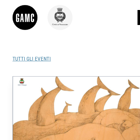
TUTTI GLI EVENTI
INFO
CONTATTI
DIDATTICA
SHOP
LE COLLEZIONI
GLI AUTORI
LORENZO VIANI
MOSTRE
EVENTI
PALAZZO DELLE MUSE