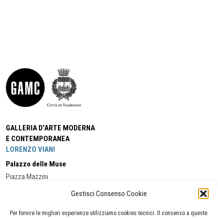
GALLERIA D'ARTE MODERNA
E CONTEMPORANEA
LORENZO VIANI
Palazzo delle Muse
Piazza Mazzini
55049 - Viareggio
Gestisci Consenso Cookie
Tel:
+39 0584 581118
Cell:
+39 338 5714978
(orario apertura Galleria)
Tel:
+39 0584 944580
(orario 09.00/13.00)
Per fornire le migliori esperienze utilizziamo cookies tecnici. Il consenso a queste