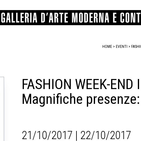
HOME
>
EVENTI
>
FASHI
GRAFICA
COMUNALE
ANGELONI
PITTURA
BERTI
BONETTI
SCULTURA
CATARSINI
LEVY
STAMPA
LUCARELLI
LUPORINI
FASHION WEEK-END I
ALTRO
MARTINI
MASCHIE
MATRICI XILOGRAFICHE
MICHETTI
PARISI
Magnifiche presenze: 
FOTOGRAFIA
PIERACCINI
PREMIO V
SPOLTI
VARRAUD 
PROVENIENZE VARIE
21/10/2017 | 22/10/2017