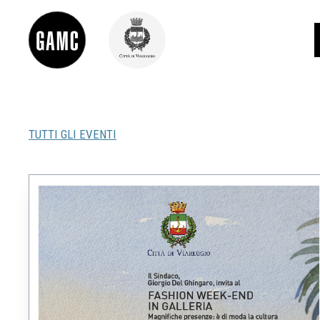
TUTTI GLI EVENTI
INFO
CONTATTI
DIDATTICA
SHOP
LE COLLEZIONI
GLI AUTORI
LORENZO VIANI
MOSTRE
EVENTI
PALAZZO DELLE MUSE