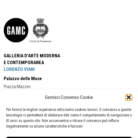
GALLERIA D'ARTE MODERNA
E CONTEMPORANEA
LORENZO VIANI
Palazzo delle Muse
Piazza Mazzini
55049 - Viareggio
Gestisci Consenso Cookie
Tel:
+39 0584 581118
Cell:
+39 338 5714978
(orario apertura Galleria)
Tel:
+39 0584 944580
(orario 09.00/13.00)
Per fornire le migliori esperienze utilizziamo cookies tecnici. Il consenso a queste
Email:
gamc@comune.viareggio.lu.it
tecnologie ci permetterà di elaborare dati come il comportamento di navigazione o
ID unici su questo sito. Non acconsentire o ritirare il consenso può influire
negativamente su alcune caratteristiche e funzioni.
Dichiarazione di accessibilità