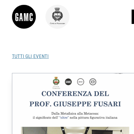
TUTTI GLI EVENTI
INFO
CONTATTI
DIDATTICA
SHOP
LE COLLEZIONI
GLI AUTORI
LORENZO VIANI
MOSTRE
EVENTI
PALAZZO DELLE MUSE