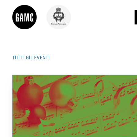
TUTTI GLI EVENTI
INFO
CONTATTI
DIDATTICA
SHOP
LE COLLEZIONI
GLI AUTORI
LORENZO VIANI
MOSTRE
EVENTI
PALAZZO DELLE MUSE