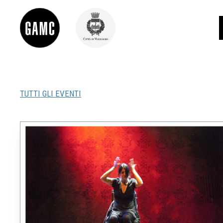
TUTTI GLI EVENTI
INFO
CONTATTI
DIDATTICA
SHOP
LE COLLEZIONI
GLI AUTORI
LORENZO VIANI
MOSTRE
EVENTI
PALAZZO DELLE MUSE