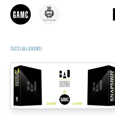
TUTTI GLI EVENTI
INFO
CONTATTI
DIDATTICA
SHOP
LE COLLEZIONI
GLI AUTORI
LORENZO VIANI
MOSTRE
EVENTI
PALAZZO DELLE MUSE