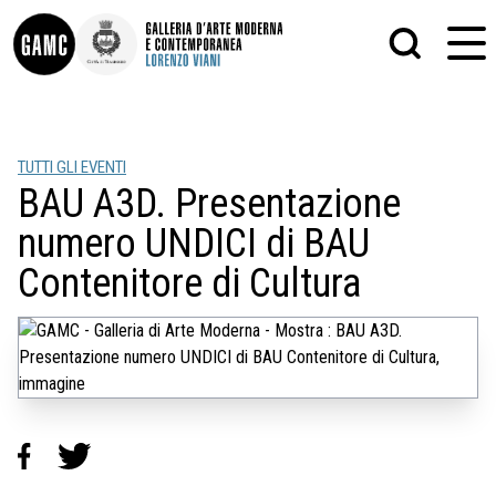
INFO
GRAFICA
TUTTI GLI EVENTI
CONTATTI
PITTURA
BAU A3D. Presentazione
DIDATTICA
SCULTURA
SHOP
STAMPA
numero UNDICI di BAU
ALTRO
LE COLLEZIONI
MATRICI XILOGRAFICHE
Contenitore di Cultura
GLI AUTORI
FOTOGRAFIA
LORENZO VIANI
MOSTRE
EVENTI
PALAZZO DELLE MUSE