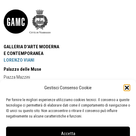
GALLERIA D'ARTE MODERNA
E CONTEMPORANEA
LORENZO VIANI
Palazzo delle Muse
Piazza Mazzini
55049 - Viareggio
Gestisci Consenso Cookie
Tel:
+39 0584 581118
Cell:
+39 338 5714978
(orario apertura Galleria)
Tel:
+39 0584 944580
(orario 09.00/13.00)
Per fornire le migliori esperienze utilizziamo cookies tecnici. Il consenso a queste
Email:
gamc@comune.viareggio.lu.it
tecnologie ci permetterà di elaborare dati come il comportamento di navigazione o
ID unici su questo sito. Non acconsentire o ritirare il consenso può influire
negativamente su alcune caratteristiche e funzioni.
Dichiarazione di accessibilità
Segnalazione di inaccessibilità
Accetta