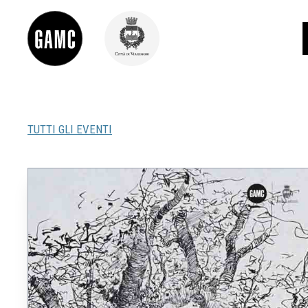
TUTTI GLI EVENTI
INFO
CONTATTI
DIDATTICA
SHOP
LE COLLEZIONI
GLI AUTORI
LORENZO VIANI
MOSTRE
EVENTI
PALAZZO DELLE MUSE