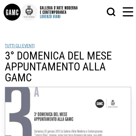
INFO
GRAFICA
TUTTI GLI EVENTI
CONTATTI
PITTURA
3° DOMENICA DEL MESE
DIDATTICA
SCULTURA
SHOP
STAMPA
APPUNTAMENTO ALLA
ALTRO
LE COLLEZIONI
MATRICI XILOGRAFICHE
GAMC
GLI AUTORI
FOTOGRAFIA
LORENZO VIANI
MOSTRE
EVENTI
PALAZZO DELLE MUSE