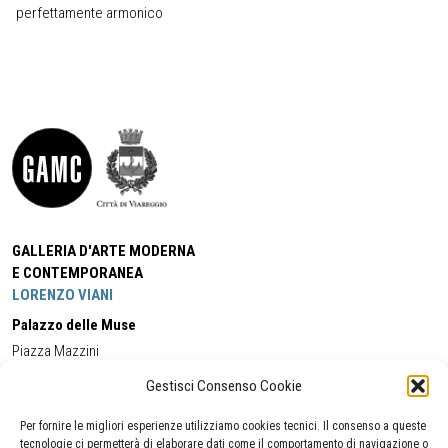
perfettamente armonico
GALLERIA D'ARTE MODERNA
E CONTEMPORANEA
LORENZO VIANI
Palazzo delle Muse
Piazza Mazzini
55049 - Viareggio
Gestisci Consenso Cookie
Tel:
+39 0584 581118
Cell:
+39 338 5714978
(orario apertura Galleria)
Tel:
+39 0584 944580
(orario 09.00/13.00)
Per fornire le migliori esperienze utilizziamo cookies tecnici. Il consenso a queste
Email:
gamc@comune.viareggio.lu.it
tecnologie ci permetterà di elaborare dati come il comportamento di navigazione o