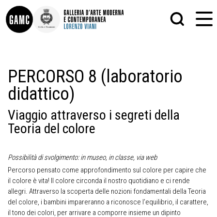
INFO
GRAFICA
PERCORSO 8 (laboratorio
CONTATTI
PITTURA
didattico)
DIDATTICA
SCULTURA
SHOP
STAMPA
ALTRO
Viaggio attraverso i segreti della
LE COLLEZIONI
MATRICI XILOGRAFICHE
Teoria del colore
GLI AUTORI
FOTOGRAFIA
LORENZO VIANI
MOSTRE
Possibilità di svolgimento: in museo, in classe, via web
EVENTI
Percorso pensato come approfondimento sul colore per capire che
il colore è vita! Il colore circonda il nostro quotidiano e ci rende
allegri. Attraverso la scoperta delle nozioni fondamentali della Teoria
PALAZZO DELLE MUSE
del colore, i bambini impareranno a riconosce l’equilibrio, il carattere,
il tono dei colori, per arrivare a comporre insieme un dipinto