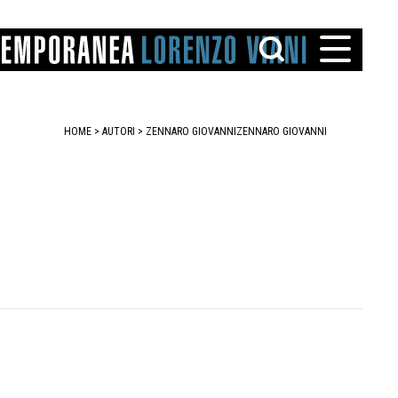
HOME
>
AUTORI
> ZENNARO GIOVANNI
ZENNARO GIOVANNI
TTO
IAREGGIO
SANTINI