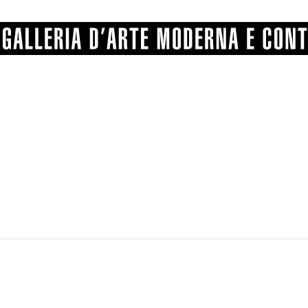
GRAFICA
COMUNALE
ANGELONI
PITTURA
BERTI
BONETTI
SCULTURA
CATARSINI
LEVY
STAMPA
LUCARELLI
LUPORINI
ALTRO
MARTINI
MASCHIE
MATRICI XILOGRAFICHE
MICHETTI
PARISI
FOTOGRAFIA
PIERACCINI
PREMIO V
SPOLTI
VARRAUD 
PROVENIENZE VARIE