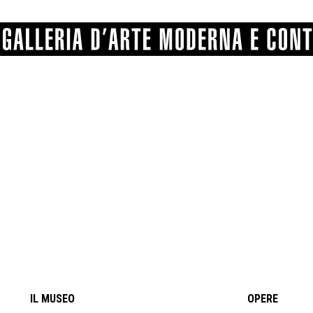
GRAFICA
COMUNALE
ANGELONI
PITTURA
BERTI
BONETTI
SCULTURA
CATARSINI
LEVY
STAMPA
LUCARELLI
LUPORINI
ALTRO
MARTINI
MASCHIE
MATRICI XILOGRAFICHE
MICHETTI
PARISI
FOTOGRAFIA
PIERACCINI
PREMIO V
SPOLTI
VARRAUD 
PROVENIENZE VARIE
IL MUSEO
OPERE