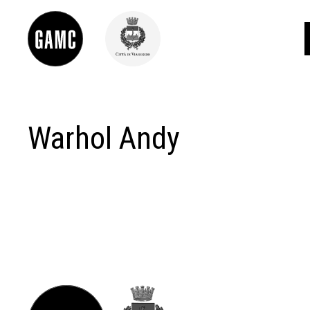
Warhol Andy
INFO
CONTATTI
DIDATTICA
SHOP
LE COLLEZIONI
GLI AUTORI
LORENZO VIANI
MOSTRE
EVENTI
PALAZZO DELLE MUSE