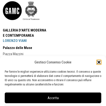
GALLERIA D'ARTE MODERNA
E CONTEMPORANEA
LORENZO VIANI
Palazzo delle Muse
Piazza Mazzini
55049 - Viareggio
Gestisci Consenso Cookie
Tel:
+39 0584 581118
Cell:
+39 338 5714978
(orario apertura Galleria)
Tel:
+39 0584 944580
(orario 09.00/13.00)
Per fornire le migliori esperienze utilizziamo cookies tecnici. Il consenso a queste
Email:
gamc@comune.viareggio.lu.it
tecnologie ci permetterà di elaborare dati come il comportamento di navigazione o
ID unici su questo sito. Non acconsentire o ritirare il consenso può influire
negativamente su alcune caratteristiche e funzioni.
Dichiarazione di accessibilità
Segnalazione di inaccessibilità
Accetta
Politica della privacy
Statistiche