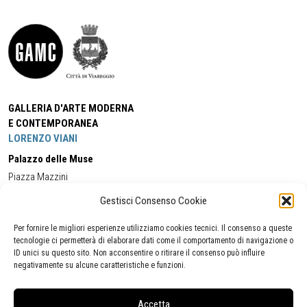
GALLERIA D'ARTE MODERNA
E CONTEMPORANEA
LORENZO VIANI
Palazzo delle Muse
Piazza Mazzini
55049 - Viareggio
Gestisci Consenso Cookie
Tel:
+39 0584 581118
Cell:
+39 338 5714978
(orario apertura Galleria)
Tel:
+39 0584 944580
(orario 09.00/13.00)
Per fornire le migliori esperienze utilizziamo cookies tecnici. Il consenso a queste
Email:
gamc@comune.viareggio.lu.it
tecnologie ci permetterà di elaborare dati come il comportamento di navigazione o
ID unici su questo sito. Non acconsentire o ritirare il consenso può influire
negativamente su alcune caratteristiche e funzioni.
Dichiarazione di accessibilità
Segnalazione di inaccessibilità
Accetta