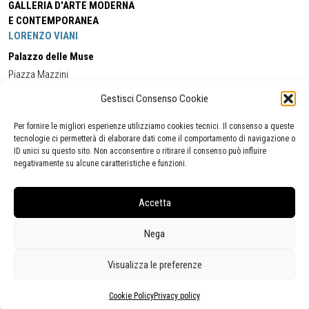
GALLERIA D'ARTE MODERNA
E CONTEMPORANEA
LORENZO VIANI
Palazzo delle Muse
Piazza Mazzini
55049 - Viareggio
Gestisci Consenso Cookie
Tel:
+39 0584 581118
Cell:
+39 338 5714978
(orario apertura Galleria)
Tel:
+39 0584 944580
(orario 09.00/13.00)
Per fornire le migliori esperienze utilizziamo cookies tecnici. Il consenso a queste
Email:
gamc@comune.viareggio.lu.it
tecnologie ci permetterà di elaborare dati come il comportamento di navigazione o
ID unici su questo sito. Non acconsentire o ritirare il consenso può influire
negativamente su alcune caratteristiche e funzioni.
Dichiarazione di accessibilità
Segnalazione di inaccessibilità
Accetta
Politica della privacy
Statistiche
Nega
Visualizza le preferenze
Cookie Policy
Privacy policy