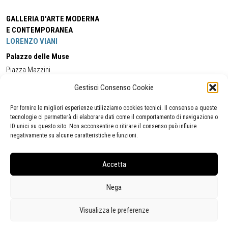
GALLERIA D'ARTE MODERNA
E CONTEMPORANEA
LORENZO VIANI
Palazzo delle Muse
Piazza Mazzini
55049 - Viareggio
Gestisci Consenso Cookie
Tel:
+39 0584 581118
Cell:
+39 338 5714978
(orario apertura Galleria)
Tel:
+39 0584 944580
(orario 09.00/13.00)
Per fornire le migliori esperienze utilizziamo cookies tecnici. Il consenso a queste
Email:
gamc@comune.viareggio.lu.it
tecnologie ci permetterà di elaborare dati come il comportamento di navigazione o
ID unici su questo sito. Non acconsentire o ritirare il consenso può influire
negativamente su alcune caratteristiche e funzioni.
Dichiarazione di accessibilità
Segnalazione di inaccessibilità
Accetta
Politica della privacy
Statistiche
Nega
Visualizza le preferenze