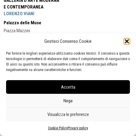
GALLERIA D'ARTE MODERNA
E CONTEMPORANEA
LORENZO VIANI
Palazzo delle Muse
Piazza Mazzini
55049 - Viareggio
Gestisci Consenso Cookie
Tel:
+39 0584 581118
Cell:
+39 338 5714978
(orario apertura Galleria)
Tel:
+39 0584 944580
(orario 09.00/13.00)
Per fornire le migliori esperienze utilizziamo cookies tecnici. Il consenso a queste
Email:
gamc@comune.viareggio.lu.it
tecnologie ci permetterà di elaborare dati come il comportamento di navigazione o
ID unici su questo sito. Non acconsentire o ritirare il consenso può influire
negativamente su alcune caratteristiche e funzioni.
Dichiarazione di accessibilità
Segnalazione di inaccessibilità
Accetta
Politica della privacy
Statistiche
Nega
Visualizza le preferenze
Cookie Policy
Privacy policy