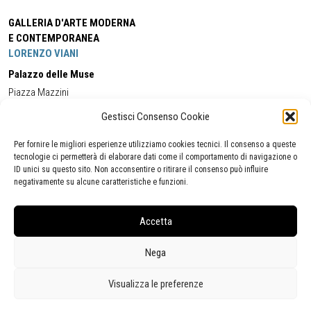
GALLERIA D'ARTE MODERNA
E CONTEMPORANEA
LORENZO VIANI
Palazzo delle Muse
Piazza Mazzini
55049 - Viareggio
Gestisci Consenso Cookie
Tel:
+39 0584 581118
Cell:
+39 338 5714978
(orario apertura Galleria)
Tel:
+39 0584 944580
(orario 09.00/13.00)
Per fornire le migliori esperienze utilizziamo cookies tecnici. Il consenso a queste
Email:
gamc@comune.viareggio.lu.it
tecnologie ci permetterà di elaborare dati come il comportamento di navigazione o
ID unici su questo sito. Non acconsentire o ritirare il consenso può influire
negativamente su alcune caratteristiche e funzioni.
Dichiarazione di accessibilità
Segnalazione di inaccessibilità
Accetta
Politica della privacy
Statistiche
Nega
Visualizza le preferenze