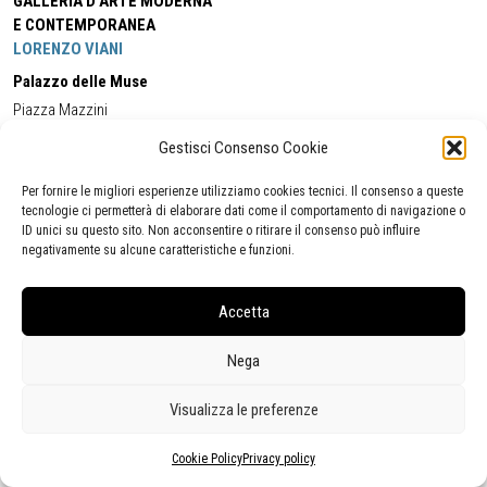
GALLERIA D'ARTE MODERNA
E CONTEMPORANEA
LORENZO VIANI
Palazzo delle Muse
Piazza Mazzini
55049 - Viareggio
Gestisci Consenso Cookie
Tel:
+39 0584 581118
Cell:
+39 338 5714978
(orario apertura Galleria)
Tel:
+39 0584 944580
(orario 09.00/13.00)
Per fornire le migliori esperienze utilizziamo cookies tecnici. Il consenso a queste
Email:
gamc@comune.viareggio.lu.it
tecnologie ci permetterà di elaborare dati come il comportamento di navigazione o
ID unici su questo sito. Non acconsentire o ritirare il consenso può influire
negativamente su alcune caratteristiche e funzioni.
Dichiarazione di accessibilità
Segnalazione di inaccessibilità
Accetta
Politica della privacy
Statistiche
Nega
Visualizza le preferenze
Cookie Policy
Privacy policy