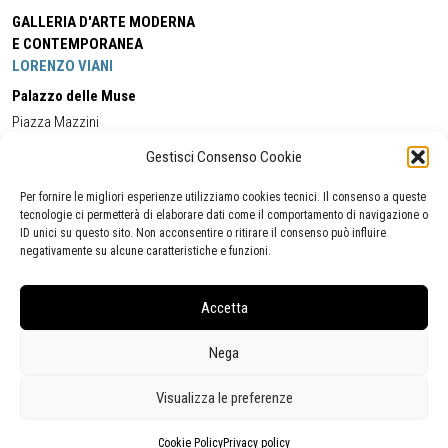
GALLERIA D'ARTE MODERNA
E CONTEMPORANEA
LORENZO VIANI
Palazzo delle Muse
Piazza Mazzini
55049 - Viareggio
Gestisci Consenso Cookie
Tel:
+39 0584 581118
Cell:
+39 338 5714978
(orario apertura Galleria)
Tel:
+39 0584 944580
(orario 09.00/13.00)
Per fornire le migliori esperienze utilizziamo cookies tecnici. Il consenso a queste
Email:
gamc@comune.viareggio.lu.it
tecnologie ci permetterà di elaborare dati come il comportamento di navigazione o
ID unici su questo sito. Non acconsentire o ritirare il consenso può influire
negativamente su alcune caratteristiche e funzioni.
Dichiarazione di accessibilità
Segnalazione di inaccessibilità
Accetta
Politica della privacy
Statistiche
Nega
Visualizza le preferenze
Cookie Policy
Privacy policy