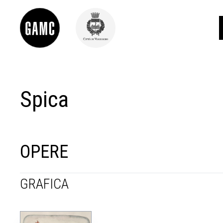
Spica
INFO
CONTATTI
DIDATTICA
SHOP
LE COLLEZIONI
OPERE
GLI AUTORI
LORENZO VIANI
GRAFICA
MOSTRE
EVENTI
PALAZZO DELLE MUSE