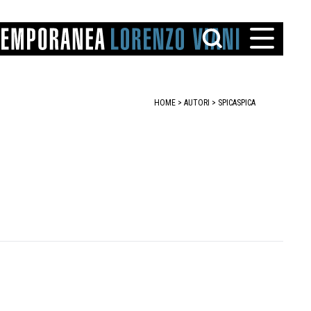
HOME
>
AUTORI
> SPICA
SPICA
TTO
IAREGGIO
SANTINI