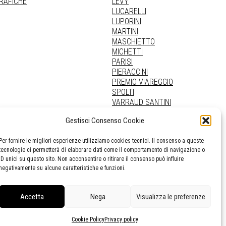
GRAFICHE
LEVY
LUCARELLI
LUPORINI
MARTINI
MASCHIETTO
MICHETTI
PARISI
PIERACCINI
PREMIO VIAREGGIO
SPOLTI
VARRAUD SANTINI
PROVENIENZE VARIE
Gestisci Consenso Cookie
Per fornire le migliori esperienze utilizziamo cookies tecnici. Il consenso a queste
tecnologie ci permetterà di elaborare dati come il comportamento di navigazione o
ID unici su questo sito. Non acconsentire o ritirare il consenso può influire
negativamente su alcune caratteristiche e funzioni.
Accetta
Nega
Visualizza le preferenze
Cookie Policy
Privacy policy