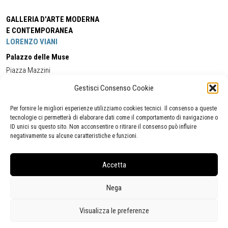
GALLERIA D'ARTE MODERNA
E CONTEMPORANEA
LORENZO VIANI
Palazzo delle Muse
Piazza Mazzini
55049 - Viareggio
Gestisci Consenso Cookie
Tel:
+39 0584 581118
Cell:
+39 338 5714978
(orario apertura Galleria)
Tel:
+39 0584 944580
(orario 09.00/13.00)
Per fornire le migliori esperienze utilizziamo cookies tecnici. Il consenso a queste
Email:
gamc@comune.viareggio.lu.it
tecnologie ci permetterà di elaborare dati come il comportamento di navigazione o
ID unici su questo sito. Non acconsentire o ritirare il consenso può influire
negativamente su alcune caratteristiche e funzioni.
Dichiarazione di accessibilità
Segnalazione di inaccessibilità
Accetta
Politica della privacy
Statistiche
Nega
Visualizza le preferenze