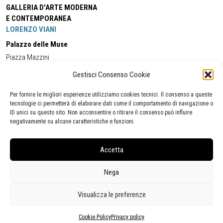
GALLERIA D'ARTE MODERNA
E CONTEMPORANEA
LORENZO VIANI
Palazzo delle Muse
Piazza Mazzini
55049 - Viareggio
Gestisci Consenso Cookie
Tel:
+39 0584 581118
Cell:
+39 338 5714978
(orario apertura Galleria)
Tel:
+39 0584 944580
(orario 09.00/13.00)
Per fornire le migliori esperienze utilizziamo cookies tecnici. Il consenso a queste
Email:
gamc@comune.viareggio.lu.it
tecnologie ci permetterà di elaborare dati come il comportamento di navigazione o
ID unici su questo sito. Non acconsentire o ritirare il consenso può influire
negativamente su alcune caratteristiche e funzioni.
Dichiarazione di accessibilità
Segnalazione di inaccessibilità
Accetta
Politica della privacy
Statistiche
Nega
Visualizza le preferenze
Cookie Policy
Privacy policy