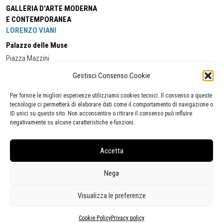
GALLERIA D'ARTE MODERNA
E CONTEMPORANEA
LORENZO VIANI
Palazzo delle Muse
Piazza Mazzini
55049 - Viareggio
Gestisci Consenso Cookie
Tel:
+39 0584 581118
Cell:
+39 338 5714978
(orario apertura Galleria)
Tel:
+39 0584 944580
(orario 09.00/13.00)
Per fornire le migliori esperienze utilizziamo cookies tecnici. Il consenso a queste
Email:
gamc@comune.viareggio.lu.it
tecnologie ci permetterà di elaborare dati come il comportamento di navigazione o
ID unici su questo sito. Non acconsentire o ritirare il consenso può influire
negativamente su alcune caratteristiche e funzioni.
Dichiarazione di accessibilità
Segnalazione di inaccessibilità
Accetta
Politica della privacy
Statistiche
Nega
Visualizza le preferenze
Cookie Policy
Privacy policy