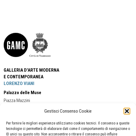
GALLERIA D'ARTE MODERNA
E CONTEMPORANEA
LORENZO VIANI
Palazzo delle Muse
Piazza Mazzini
55049 - Viareggio
Gestisci Consenso Cookie
Tel:
+39 0584 581118
Cell:
+39 338 5714978
(orario apertura Galleria)
Tel:
+39 0584 944580
(orario 09.00/13.00)
Per fornire le migliori esperienze utilizziamo cookies tecnici. Il consenso a queste
Email:
gamc@comune.viareggio.lu.it
tecnologie ci permetterà di elaborare dati come il comportamento di navigazione o
ID unici su questo sito. Non acconsentire o ritirare il consenso può influire