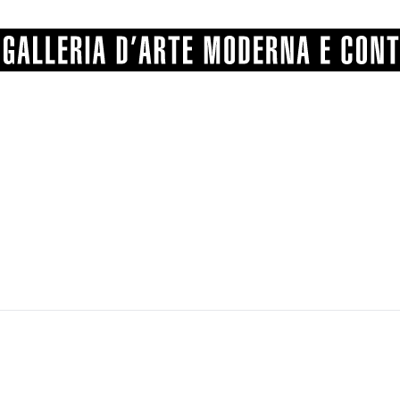
GRAFICA
COMUNALE
ANGELONI
PITTURA
BERTI
BONETTI
SCULTURA
CATARSINI
LEVY
STAMPA
LUCARELLI
LUPORINI
ALTRO
MARTINI
MASCHIE
MATRICI XILOGRAFICHE
MICHETTI
PARISI
FOTOGRAFIA
PIERACCINI
PREMIO V
SPOLTI
VARRAUD 
PROVENIENZE VARIE