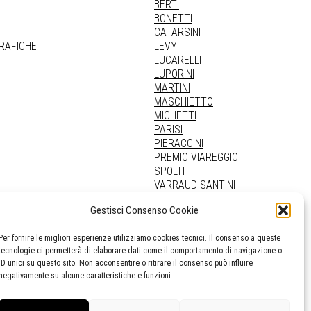
BERTI
BONETTI
CATARSINI
GRAFICHE
LEVY
LUCARELLI
LUPORINI
MARTINI
MASCHIETTO
MICHETTI
PARISI
PIERACCINI
PREMIO VIAREGGIO
SPOLTI
VARRAUD SANTINI
PROVENIENZE VARIE
Gestisci Consenso Cookie
Per fornire le migliori esperienze utilizziamo cookies tecnici. Il consenso a queste
tecnologie ci permetterà di elaborare dati come il comportamento di navigazione o
ID unici su questo sito. Non acconsentire o ritirare il consenso può influire
negativamente su alcune caratteristiche e funzioni.