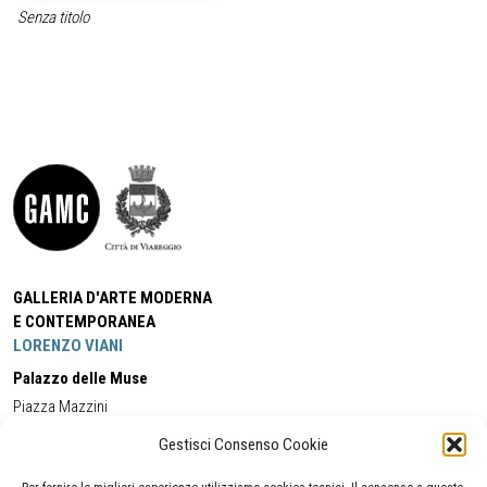
Senza titolo
GALLERIA D'ARTE MODERNA
E CONTEMPORANEA
LORENZO VIANI
Palazzo delle Muse
Piazza Mazzini
55049 - Viareggio
Gestisci Consenso Cookie
Tel:
+39 0584 581118
Cell:
+39 338 5714978
(orario apertura Galleria)
Tel:
+39 0584 944580
(orario 09.00/13.00)