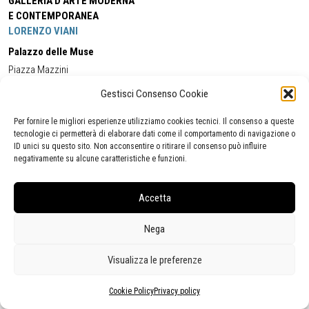
GALLERIA D'ARTE MODERNA
E CONTEMPORANEA
LORENZO VIANI
Palazzo delle Muse
Piazza Mazzini
55049 - Viareggio
Gestisci Consenso Cookie
Tel:
+39 0584 581118
Cell:
+39 338 5714978
(orario apertura Galleria)
Tel:
+39 0584 944580
(orario 09.00/13.00)
Per fornire le migliori esperienze utilizziamo cookies tecnici. Il consenso a queste
Email:
gamc@comune.viareggio.lu.it
tecnologie ci permetterà di elaborare dati come il comportamento di navigazione o
ID unici su questo sito. Non acconsentire o ritirare il consenso può influire
negativamente su alcune caratteristiche e funzioni.
Dichiarazione di accessibilità
Segnalazione di inaccessibilità
Accetta
Politica della privacy
Statistiche
Nega
Visualizza le preferenze
Cookie Policy
Privacy policy