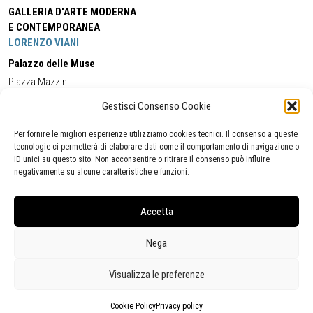
GALLERIA D'ARTE MODERNA
E CONTEMPORANEA
LORENZO VIANI
Palazzo delle Muse
Piazza Mazzini
55049 - Viareggio
Gestisci Consenso Cookie
Tel:
+39 0584 581118
Cell:
+39 338 5714978
(orario apertura Galleria)
Tel:
+39 0584 944580
(orario 09.00/13.00)
Per fornire le migliori esperienze utilizziamo cookies tecnici. Il consenso a queste
Email:
gamc@comune.viareggio.lu.it
tecnologie ci permetterà di elaborare dati come il comportamento di navigazione o
ID unici su questo sito. Non acconsentire o ritirare il consenso può influire
negativamente su alcune caratteristiche e funzioni.
Dichiarazione di accessibilità
Segnalazione di inaccessibilità
Accetta
Politica della privacy
Statistiche
Nega
Visualizza le preferenze
Cookie Policy
Privacy policy