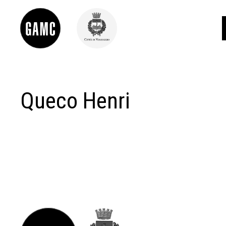
Queco Henri
INFO
CONTATTI
DIDATTICA
SHOP
LE COLLEZIONI
GLI AUTORI
LORENZO VIANI
MOSTRE
EVENTI
PALAZZO DELLE MUSE