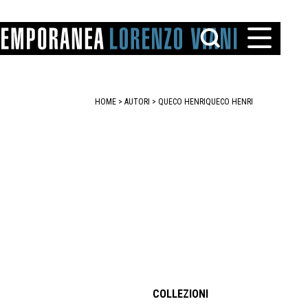
HOME
>
AUTORI
> QUECO HENRI
QUECO HENRI
TTO
IAREGGIO
SANTINI
COLLEZIONI