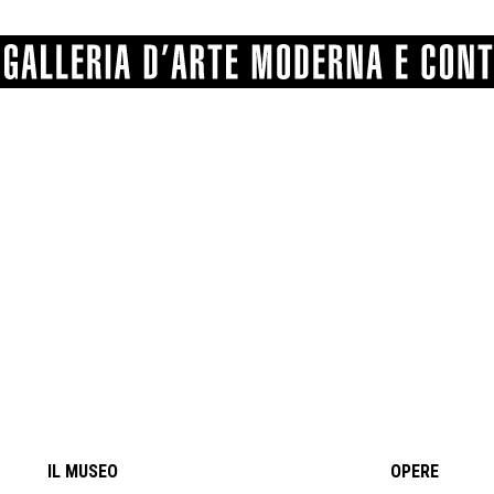
GRAFICA
COMUNALE
ANGELONI
PITTURA
BERTI
BONETTI
SCULTURA
CATARSINI
LEVY
STAMPA
LUCARELLI
LUPORINI
ALTRO
MARTINI
MASCHIE
MATRICI XILOGRAFICHE
MICHETTI
PARISI
FOTOGRAFIA
PIERACCINI
PREMIO V
SPOLTI
VARRAUD 
PROVENIENZE VARIE
IL MUSEO
OPERE